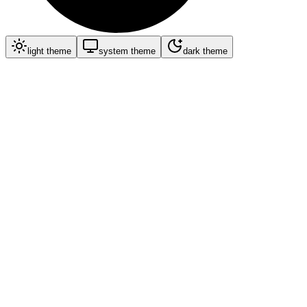
light
theme
system
theme
dark
theme